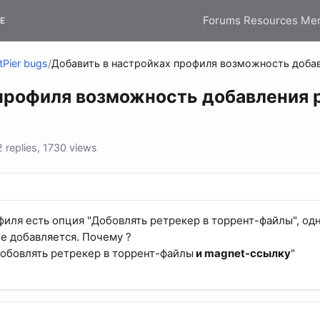
Forums
Resources
Me
E
tPier bugs
/
Добавить в настройках профиля возможность добав
профиля возможность добавления р
replies, 1730 views
филя есть опция "Добовлять ретрекер в торрент-файлы", одн
е добавляется. Почему ?
Добовлять ретрекер в торрент-файлы
и magnet-ссылку
"