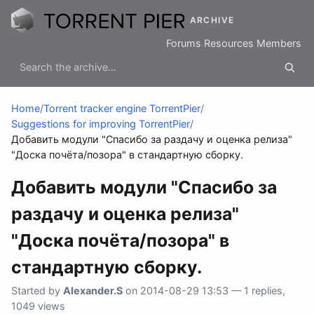
ARCHIVE
Forums
Resources
Members
Home
/
Torrent tracker engine TorrentPier
/
Suggestions for improving TorrentPier
/
Добавить модули "Cпасибо за раздачу и оценка релиза"
"Доска почёта/позора" в стандартную сборку.
Добавить модули "Cпасибо за
раздачу и оценка релиза"
"Доска почёта/позора" в
стандартную сборку.
Started by
Alexander.S
on 2014-08-29 13:53 — 1 replies,
1049 views