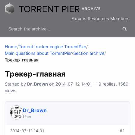
ARCHIVE
Forums
Resources
Members
Home
/
Torrent tracker engine TorrentPier
/
Main questions about TorrentPier
/
Section archive
/
Трекер-главная
Трекер-главная
Started by
Dr_Brown
on 2014-07-12 14:01 — 9 replies, 1569
views
Dr_Brown
User
2014-07-12 14:01
#1