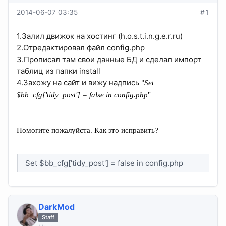
2014-06-07 03:35
#1
1.Залил движок на хостинг (h.o.s.t.i.n.g.e.r.ru)
2.Отредактировал файл config.php
3.Прописал там свои данные БД и сделал импорт
таблиц из папки install
4.Захожу на сайт и вижу надпись "
Set
$bb_cfg['tidy_post'] = false in config.php
"
Помогите пожалуйста. Как это исправить?
Set $bb_cfg['tidy_post'] = false in config.php
DarkMod
Staff