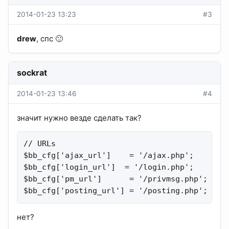
2014-01-23 13:23
#3
drew
, спс 🙂
sockrat
2014-01-23 13:46
#4
значит нужно везде сделать так?
// URLs

$bb_cfg['ajax_url']    = '/ajax.php';    #  "
$bb_cfg['login_url']  = '/login.php';    #  "
$bb_cfg['pm_url']      = '/privmsg.php';  #  
$bb_cfg['posting_url'] = '/posting.php';  # 
нет?