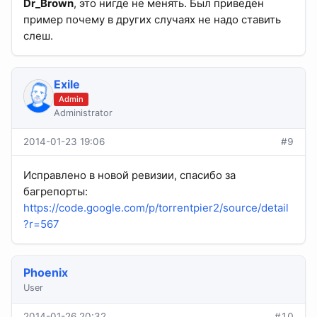
Dr_Brown
, это нигде не менять. Был приведен
пример почему в других случаях не надо ставить
слеш.
Exile
Admin
Administrator
2014-01-23 19:06
#9
Исправлено в новой ревизии, спасибо за
багрепорты:
https://code.google.com/p/torrentpier2/source/detail
?r=567
Phoenix
User
2014-01-26 20:32
#10