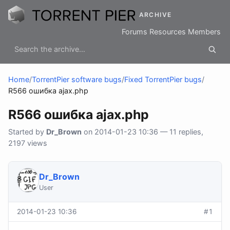
ARCHIVE
Forums
Resources
Members
Home
/
TorrentPier software bugs
/
Fixed TorrentPier bugs
/
R566 ошибка ajax.php
R566 ошибка ajax.php
Started by
Dr_Brown
on 2014-01-23 10:36 — 11 replies,
2197 views
Dr_Brown
User
2014-01-23 10:36
#1