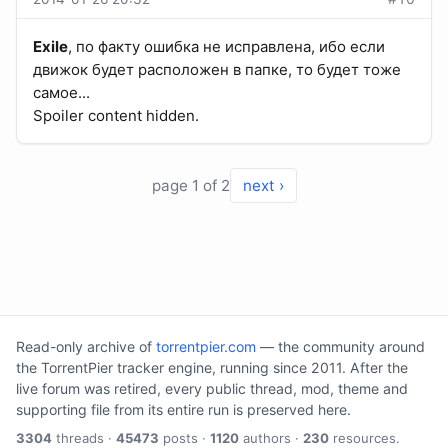
Exile
, по факту ошибка не исправлена, ибо если
движок будет расположен в папке, то будет тоже
самое...
Spoiler content hidden.
page 1 of 2
next ›
Read-only archive of
torrentpier.com
— the community around
the TorrentPier tracker engine, running since 2011. After the
live forum was retired, every public thread, mod, theme and
supporting file from its entire run is preserved here.
3304
threads ·
45473
posts ·
1120
authors ·
230
resources.