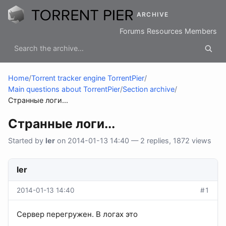
ARCHIVE
Forums
Resources
Members
Home
/
Torrent tracker engine TorrentPier
/
Main questions about TorrentPier
/
Section archive
/
Странные логи...
Странные логи...
Started by
ler
on 2014-01-13 14:40 — 2 replies, 1872 views
ler
2014-01-13 14:40
#1
Сервер перегружен. В логах это