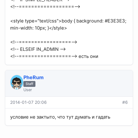
<!--==================-->
<style type="text/css">body { background: #E3E3E3;
min-width: 10px; }</style>
<!--=================-->
<!-- ELSEIF IN_ADMIN -->
<!--=================--> есть они
PheRum
Staff
User
2014-01-07 20:06
#6
условие не зактыто, что тут думать и гадать