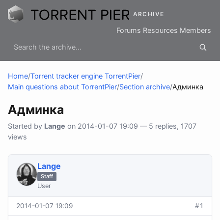
ARCHIVE
Forums
Resources
Members
Home
/
Torrent tracker engine TorrentPier
/
Main questions about TorrentPier
/
Section archive
/
Админка
Админка
Started by
Lange
on 2014-01-07 19:09 — 5 replies, 1707
views
Lange
Staff
User
2014-01-07 19:09
#1