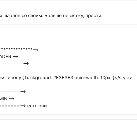
 шаблон со своим. Больше не скажу, прости.
***************-->
ADER -->
========-->
css">body { background: #E3E3E3; min-width: 10px; }</style>
=======-->
MIN -->
======--> есть они