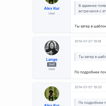
В админке появ
Alex Kur
встречался с э
User
Ты затер в шабло
2014-01-07 19:18
Ты затер в шаб
Lange
Staff
User
По подробнее пож
2014-01-07 19:20
По подробнее п
Alex Kur