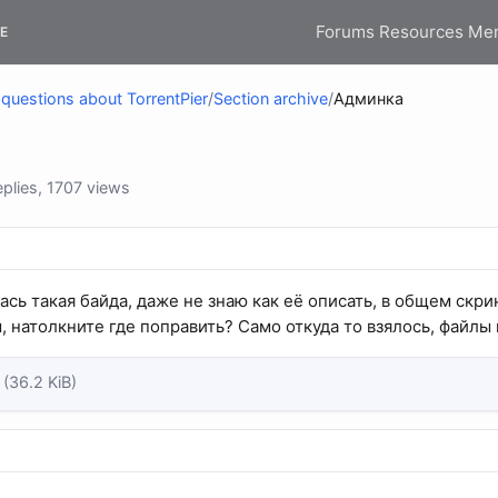
Forums
Resources
Me
E
questions about TorrentPier
/
Section archive
/
Админка
plies, 1707 views
ась такая байда, даже не знаю как её описать, в общем ск
, натолкните где поправить? Само откуда то взялось, файлы 
(36.2 KiB)