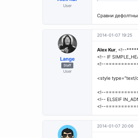
User
Сравни дефолтный
2014-01-07 19:25
Alex Kur
, <!--***
<!-- IF SIMPLE_HE
Lange
<!--==========
Staff
User
<style type="text/
<!--==========
<!-- ELSEIF IN_AD
<!--===========
2014-01-07 20:06