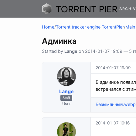
ARCHIV
Home
/
Torrent tracker engine TorrentPier
/
Main 
Админка
Started by
Lange
on 2014-01-07 19:09 — 5 re
2014-01-07 19:09
В админке появил
встречался с этим
Lange
Staff
User
Безымянный.webp
2014-01-07 19:16