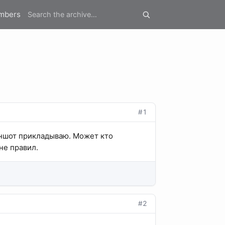
mbers
#1
риншот прикладываю. Может кто
не правил.
#2