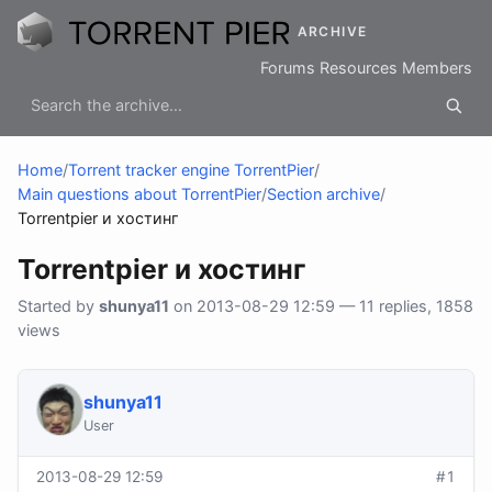
ARCHIVE
Forums
Resources
Members
Home
/
Torrent tracker engine TorrentPier
/
Main questions about TorrentPier
/
Section archive
/
Torrentpier и хостинг
Torrentpier и хостинг
Started by
shunya11
on 2013-08-29 12:59 — 11 replies, 1858
views
shunya11
User
2013-08-29 12:59
#1