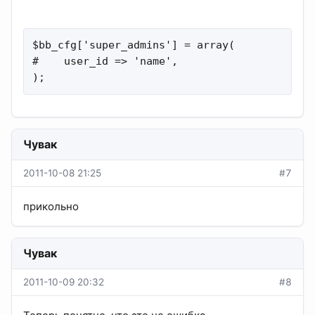
$bb_cfg['super_admins'] = array(

#    user_id => 'name',

);
Чувак
2011-10-08 21:25
#7
прикольно
Чувак
2011-10-09 20:32
#8