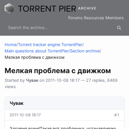
ARCHIVE
Forums
Resources
Members
Home
/
Torrent tracker engine TorrentPier
/
Main questions about TorrentPier
/
Section archive
/
Мелкая проблема с движком
Мелкая проблема с движком
Started by
Чувак
on 2011-10-08 18:17 — 27 replies, 6469
views
Чувак
2011-10-08 18:17
#1
Здравия всем!Такая вот проблемка, устанавливаю