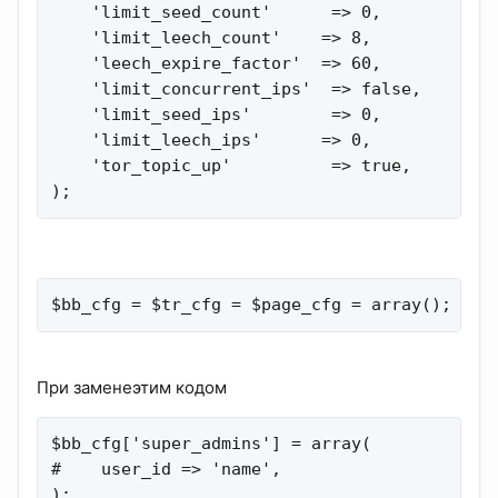
    'limit_seed_count'      => 0,

    'limit_leech_count'    => 8,

    'leech_expire_factor'  => 60,

    'limit_concurrent_ips'  => false,

    'limit_seed_ips'        => 0,

    'limit_leech_ips'      => 0,

    'tor_topic_up'          => true,

);
$bb_cfg = $tr_cfg = $page_cfg = array();
При заменеэтим кодом
$bb_cfg['super_admins'] = array(

#    user_id => 'name',

);