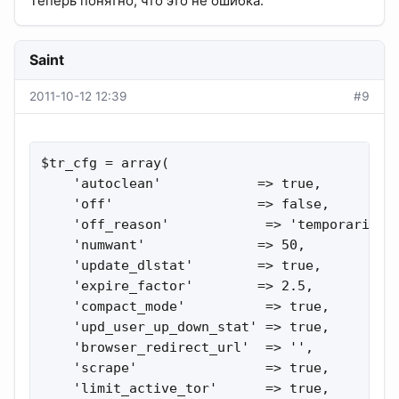
Теперь понятно, что это не ошибка.
Saint
2011-10-12 12:39
#9
$tr_cfg = array(

    'autoclean'            => true,

    'off'                  => false,

    'off_reason'            => 'temporarily d
    'numwant'              => 50,

    'update_dlstat'        => true,

    'expire_factor'        => 2.5,

    'compact_mode'          => true,

    'upd_user_up_down_stat' => true,

    'browser_redirect_url'  => '',

    'scrape'                => true,

    'limit_active_tor'      => true,
