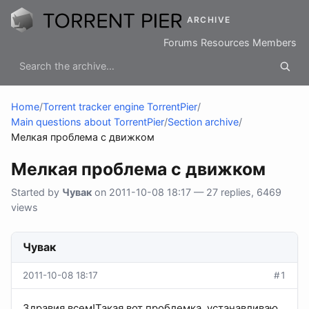
ARCHIVE
Forums
Resources
Members
Home
/
Torrent tracker engine TorrentPier
/
Main questions about TorrentPier
/
Section archive
/
Мелкая проблема с движком
Мелкая проблема с движком
Started by
Чувак
on 2011-10-08 18:17 — 27 replies, 6469
views
Чувак
2011-10-08 18:17
#1
Здравия всем!Такая вот проблемка, устанавливаю