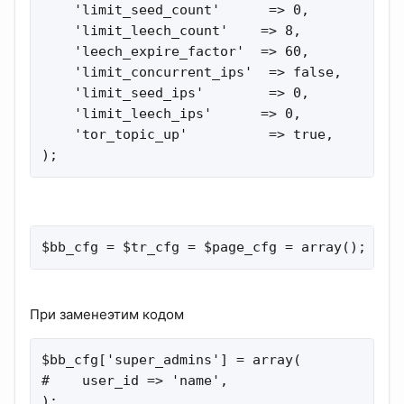
    'limit_seed_count'      => 0,

    'limit_leech_count'    => 8,

    'leech_expire_factor'  => 60,

    'limit_concurrent_ips'  => false,

    'limit_seed_ips'        => 0,

    'limit_leech_ips'      => 0,

    'tor_topic_up'          => true,

);
$bb_cfg = $tr_cfg = $page_cfg = array();
При заменеэтим кодом
$bb_cfg['super_admins'] = array(

#    user_id => 'name',

);