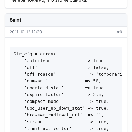
Теперь понятно, что это не ошибка.
Saint
2011-10-12 12:39
#9
$tr_cfg = array(

    'autoclean'            => true,

    'off'                  => false,

    'off_reason'            => 'temporarily d
    'numwant'              => 50,

    'update_dlstat'        => true,

    'expire_factor'        => 2.5,

    'compact_mode'          => true,

    'upd_user_up_down_stat' => true,

    'browser_redirect_url'  => '',

    'scrape'                => true,

    'limit_active_tor'      => true,
