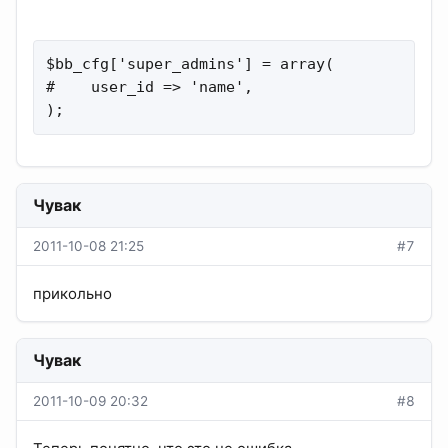
$bb_cfg['super_admins'] = array(

#    user_id => 'name',

);
Чувак
2011-10-08 21:25
#7
прикольно
Чувак
2011-10-09 20:32
#8