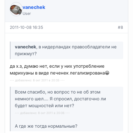
vanechek
User
2011-10-08 16:35
#8
vanechek
, в нидерландах правообладатели не
прижмут?
да х.з, думаю нет, если у них употребление
марихуаны в виде печенек легализирована😀
--- добавлено: 8 окт 2011 в 20:35 ---
Всем спасибо, но вопрос то не об этом
немного шел.... Я спросил, достаточно ли
будет мощностей или нет?
--- добавлено: 8 окт 2011 в 20:06 ---
А где же тогда нормальные?