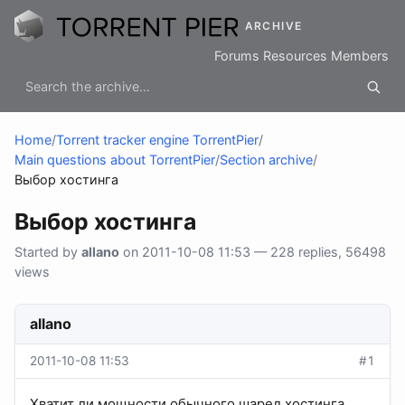
ARCHIVE
Forums
Resources
Members
Home
/
Torrent tracker engine TorrentPier
/
Main questions about TorrentPier
/
Section archive
/
Выбор хостинга
Выбор хостинга
Started by
allano
on 2011-10-08 11:53 — 228 replies, 56498
views
allano
2011-10-08 11:53
#1
Хватит ли мощности обычного шаред хостинга