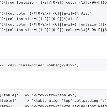
"#\[row fontsize=([1-2]?[0-9]) color=(\#[0-9A-F]{6
"#\[col color=(\#[0-9A-F]{6}|[a-z]+)\]#isu"       
"#\[col fontsize=([1-2]?[0-9])\]#isu"             
"#\[col color=(\#[0-9A-F]{6}|[a-z]+) fontsize=([1-
"#\[col fontsize=([1-2]?[0-9]) color=(\#[0-9A-F]{6
=> '<div class="clear">&nbsp;</div>',
[/table]'   => '</td></tr></table>',

[table]'    => '<table align="top" cellpadding="2"
[mrow]'     => '</td></tr><tr><td style="font-weig