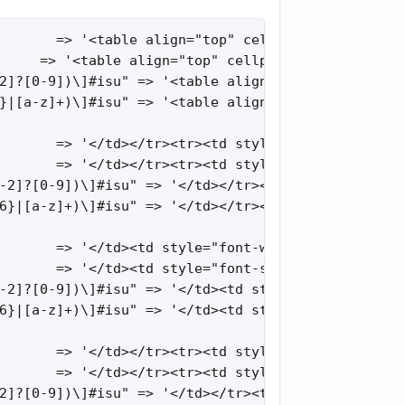
       => '<table align="top" cellpadding="2" cell
     => '<table align="top" cellpadding="2" cellsp
2]?[0-9])\]#isu" => '<table align="top" cellpaddin
}|[a-z]+)\]#isu" => '<table align="top" cellpaddin
       => '</td></tr><tr><td style="font-weight: b
       => '</td></tr><tr><td style="font-weight: b
-2]?[0-9])\]#isu" => '</td></tr><tr><td style="fon
6}|[a-z]+)\]#isu" => '</td></tr><tr><td style="fon
       => '</td><td style="font-weight: bold; text
       => '</td><td style="font-size: $1px; font-w
-2]?[0-9])\]#isu" => '</td><td style="font-size: $
6}|[a-z]+)\]#isu" => '</td><td style="font-size: $
       => '</td></tr><tr><td style="background-col
       => '</td></tr><tr><td style="font-size: $2p
2]?[0-9])\]#isu" => '</td></tr><tr><td style="font