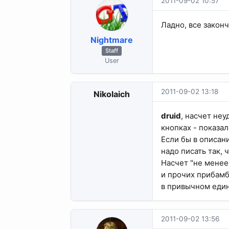
2011-09-02 10:57
Ладно, все закон
Nightmare
Staff
User
2011-09-02 13:18
Nikolaich
druid
, насчет неу
кнопках - показал
Если бы в описан
надо писать так, 
Насчет "не менее
и прочих прибамб
в привычном еди
2011-09-02 13:56