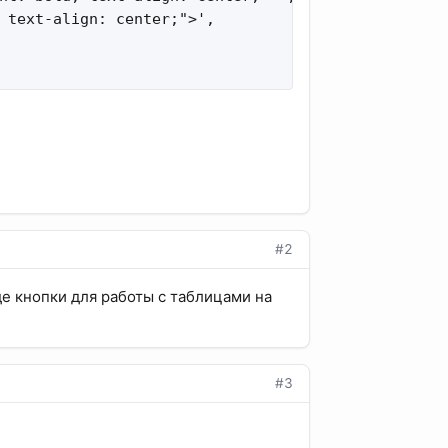
 text-align: center;">',

#2
Где кнопки для работы с таблицами на
#3