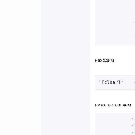
             
             
             
             
             
находим
'[clear]'    
ниже вставляем
            '
            '
            '