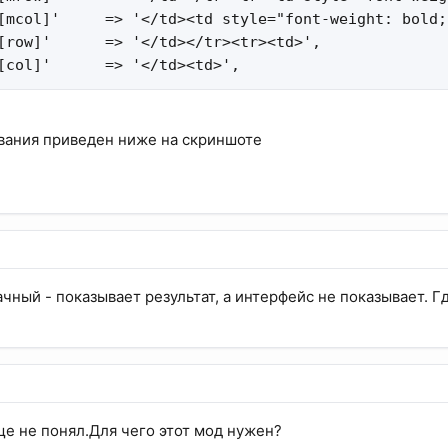
[mcol]'     => '</td><td style="font-weight: bold;
[row]'      => '</td></tr><tr><td>',

[col]'      => '</td><td>',
вания приведен ниже на скриншоте
ачный - показывает результат, а интерфейс не показывает. 
е не понял.Для чего этот мод нужен?