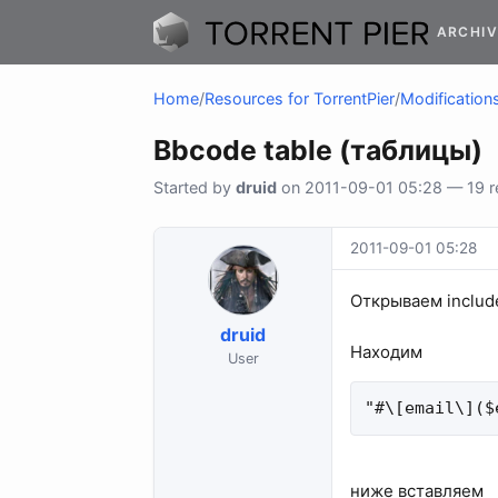
ARCHIV
Home
/
Resources for TorrentPier
/
Modifications
Bbcode table (таблицы)
Started by
druid
on 2011-09-01 05:28 — 19 re
2011-09-01 05:28
Открываем includ
druid
Находим
User
"#\[email\]($
ниже вставляем