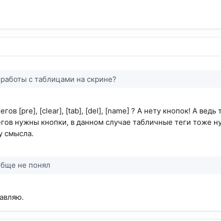
 работы с таблицами на скрине?
егов [pre], [clear], [tab], [del], [name] ? А нету кнопок! А ве
тегов нужны кнопки, в данном случае табличные теги тоже н
у смысла.
обще не понял
равляю.