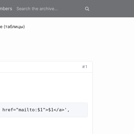
mbers
le (таблицы)
#1
 href="mailto:$1">$1</a>',