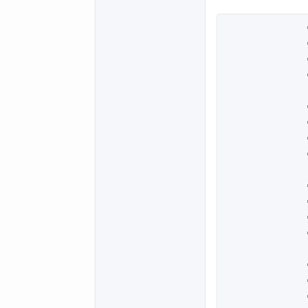
             
             
             
             
             
             
             
             
             
             
             
             
             
             
             