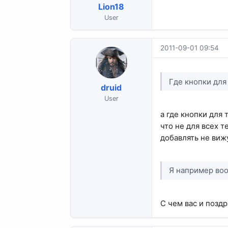
Lion18
User
2011-09-01 09:54
Где кнопки для
druid
User
а где кнопки для т
что не для всех 
добавлять не виж
Я например во
С чем вас и позд