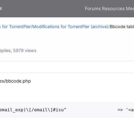
Forums
Resources
Me
E
 for TorrentPier
/
Modifications for TorrentPier (archive)
/
Bbcode tab
plies, 5979 views
es/bbcode.php
email_exp)\[/email\]#isu"                   => '<a