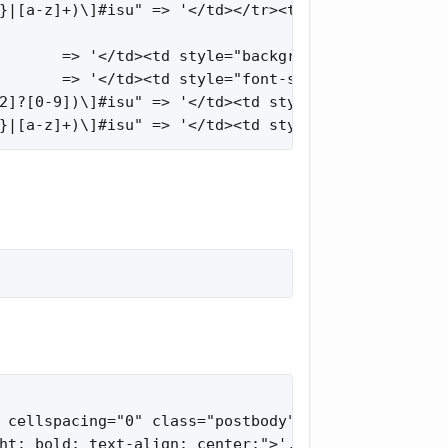
}|[a-z]+)\]#isu" => '</td></tr><tr><td style="font
       => '</td><td style="background-color:$1;">'
       => '</td><td style="font-size: $1px">',

2]?[0-9])\]#isu" => '</td><td style="font-size: $2
}|[a-z]+)\]#isu" => '</td><td style="font-size: $
 cellspacing="0" class="postbody" border="1" bgcol
ht: bold; text-align: center;">',
