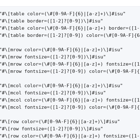
"#\[table color=(\#[0-9A-F]{6}|[a-z]+)\]#isu"     
"#\[table border=([1-2]?[0-9])\]#isu"             
"#\[table color=(\#[0-9A-F]{6}|[a-z]+) border=([1-
"#\[table border=([1-2]?[0-9]) color=(\#[0-9A-F]{6
"#\[mrow color=(\#[0-9A-F]{6}|[a-z]+)\]#isu"      
"#\[mrow fontsize=([1-2]?[0-9])\]#isu"            
"#\[mrow color=(\#[0-9A-F]{6}|[a-z]+) fontsize=([1
"#\[mrow fontsize=([1-2]?[0-9]) color=(\#[0-9A-F]{
"#\[mcol color=(\#[0-9A-F]{6}|[a-z]+)\]#isu"      
"#\[mcol fontsize=([1-2]?[0-9])\]#isu"            
"#\[mcol color=(\#[0-9A-F]{6}|[a-z]+) fontsize=([1
"#\[mcol fontsize=([1-2]?[0-9]) color=(\#[0-9A-F]{
"#\[row color=(\#[0-9A-F]{6}|[a-z]+)\]#isu"       
"#\[row fontsize=([1-2]?[0-9])\]#isu"             
"#\[row color=(\#[0-9A-F]{6}|[a-z]+) fontsize=([1-