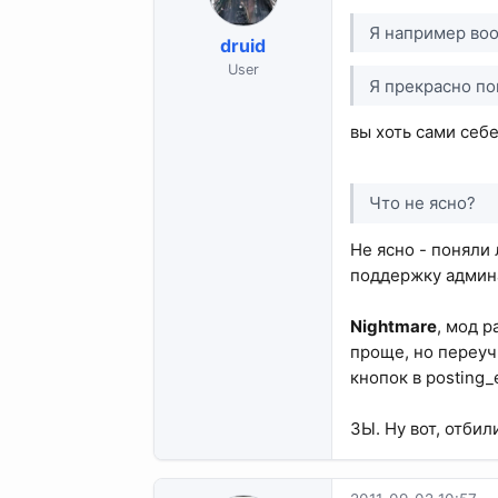
Я например воо
druid
User
Я прекрасно по
вы хоть сами себ
Что не ясно?
Не ясно - поняли 
поддержку админа"
Nightmare
, мод 
проще, но переучи
кнопок в posting_
ЗЫ. Ну вот, отбил