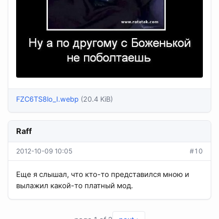
FZC6TS8lo_I.webp
(20.4 KiB)
Raff
2012-10-09 10:05
#10
Еще я слышал, что кто-то представился мною и
вылажил какой-то платный мод.