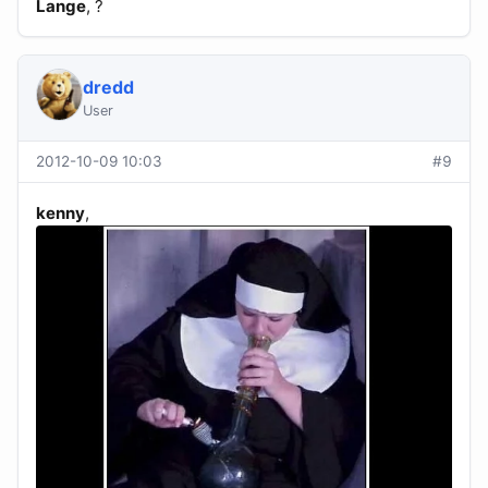
Lange
, ?
dredd
User
2012-10-09 10:03
#9
kenny
,