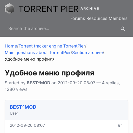
ARCHIVE
Forums
Resources
Members
Home
/
Torrent tracker engine TorrentPier
/
Main questions about TorrentPier
/
Section archive
/
Удобное меню профиля
Удобное меню профиля
Started by
BEST^MOD
on 2012-09-20 08:07 — 4 replies,
1280 views
BEST^MOD
User
2012-09-20 08:07
#1