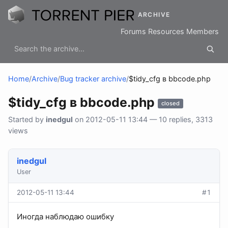
ARCHIVE
Forums
Resources
Members
Home
/
Archive
/
Bug tracker archive
/
$tidy_cfg в bbcode.php
$tidy_cfg в bbcode.php
closed
Started by
inedgul
on 2012-05-11 13:44 — 10 replies, 3313
views
inedgul
User
2012-05-11 13:44
#1
Иногда наблюдаю ошибку