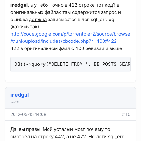
inedgul
, а у тебя точно в 422 строке тот код? в
оригинальных файлах там содержится запрос и
ошибка
должна
записыватся в лог sql_err.log
(кажись так)
http://code.google.com/p/torrentpier2/source/browse
/trunk/upload/includes/bbcode.php?r=400#422
422 в оригинальном файл с 400 ревизии и выше
DB()->query("DELETE FROM ". BB_POSTS_SEARCH 
inedgul
User
2012-05-15 14:08
#10
Да, вы правы. Мой усталый мозг почему то
смотрел на строку 442, а не 422. Но логи sql_err