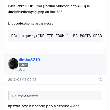
Fatal error
: DB Error [includes/bbcode.php(422)] in
/includes/db/mysql.php
on line
803
В
bbcode.php на этом месте
DB()->query("DELETE FROM ". BB_POSTS_SEARCH 
dimka3210
Staff
User
2012-05-12 00:25
#2
на этом месте
врятли. что в bbcode.php в строке 422?