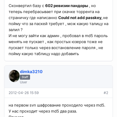
Сконвертил базу с
602 ревизии пандоры
, но
теперь перебрасывает при скачке торрента на
страничку где написанно
Could not add passkey,
не
пойму что за паскей требует , мож какую талицу на
залил ?
И не могу зайти как админ , пробовал в md5 пароль
менять не пускает , как простых юзеров тоже не
пускает только через востановление пароля , не
пойму какую таблицу надо добавить
dimka3210
Staff
User
2012-04-26 15:59
#2
на первом svn шафрование проходило через md5.
У нас проходит через md5 два раза.