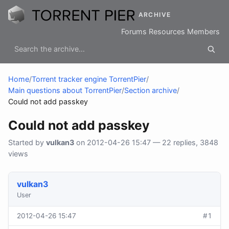
ARCHIVE
Forums
Resources
Members
Home
/
Torrent tracker engine TorrentPier
/
Main questions about TorrentPier
/
Section archive
/
Could not add passkey
Could not add passkey
Started by
vulkan3
on 2012-04-26 15:47 — 22 replies, 3848
views
vulkan3
User
2012-04-26 15:47
#1