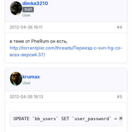
dimka3210
Staff
User
2012-04-26 16:11
#4
в теме от PheRum он есть,
http://torrentpier.com/threads/Переезд-с-svn-hg-со-
всех-версий.37/
krumax
User
2012-04-26 16:13
#5
UPDATE `bb_users` SET `user_password` = MD5(