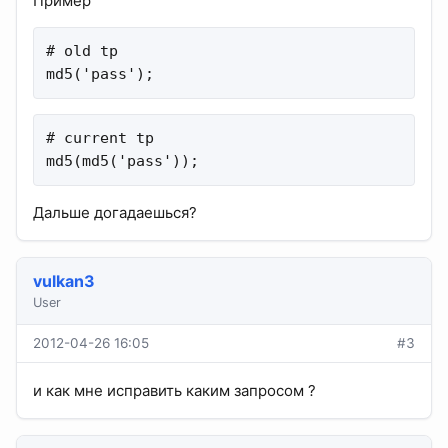
Пример
# old tp

md5('pass');
# current tp

md5(md5('pass'));
Дальше догадаешься?
vulkan3
User
2012-04-26 16:05
#3
и как мне исправить каким запросом ?