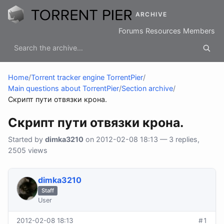
ARCHIVE
Forums
Resources
Members
Home
/
Torrent tracker engine TorrentPier
/
Main questions about TorrentPier
/
Section archive
/
Скрипт пути отвязки крона.
Скрипт пути отвязки крона.
Started by
dimka3210
on 2012-02-08 18:13 — 3 replies,
2505 views
dimka3210
Staff
User
2012-02-08 18:13
#1