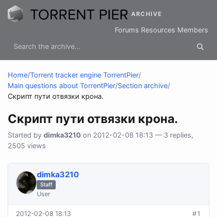
ARCHIVE
Forums
Resources
Members
Home
/
Torrent tracker engine TorrentPier
/
Main questions about TorrentPier
/
Section archive
/
Скрипт пути отвязки крона.
Скрипт пути отвязки крона.
Started by
dimka3210
on 2012-02-08 18:13 — 3 replies,
2505 views
dimka3210
Staff
User
2012-02-08 18:13
#1