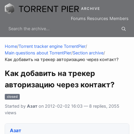
ARCHIVE
Forums
Resources
Members
Home
/
Torrent tracker engine TorrentPier
/
Main questions about TorrentPier
/
Section archive
/
Как добавить на трекер авторизацию через контакт?
Как добавить на трекер
авторизацию через контакт?
closed
Started by
Азат
on 2012-02-02 16:03 — 8 replies, 2055
views
Азат