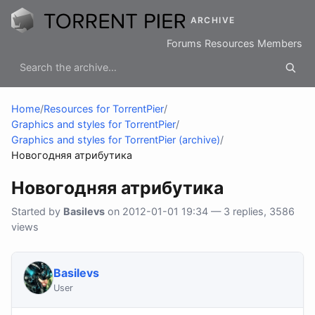
ARCHIVE
Forums
Resources
Members
Home
/
Resources for TorrentPier
/
Graphics and styles for TorrentPier
/
Graphics and styles for TorrentPier (archive)
/
Новогодняя атрибутика
Новогодняя атрибутика
Started by
Basilevs
on 2012-01-01 19:34 — 3 replies, 3586
views
Basilevs
User